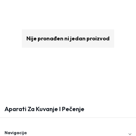
Nije pronađen ni jedan proizvod
Aparati Za Kuvanje I Pečenje
K
O
L
E
Navigacija