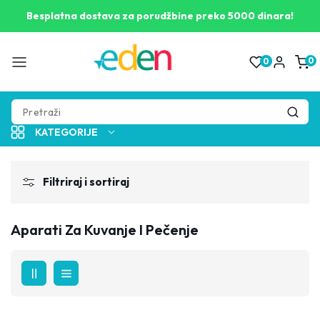
Pogledaj
opis
Besplatna dostava za porudžbine preko 5000 dinara!
proizvoda
0
0
0
proizv
KATEGORIJE
Filtriraj i sortiraj
Aparati Za Kuvanje I Pečenje