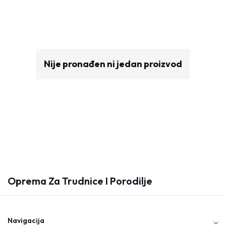
Nije pronađen ni jedan proizvod
Oprema Za Trudnice I Porodilje
K
O
L
E
Navigacija