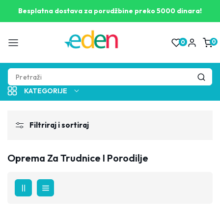
Pogledaj
opis
Besplatna dostava za porudžbine preko 5000 dinara!
proizvoda
0
0
0
proizv
KATEGORIJE
Filtriraj i sortiraj
Oprema Za Trudnice I Porodilje