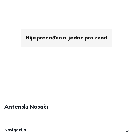
Nije pronađen ni jedan proizvod
Antenski Nosači
K
O
L
E
Navigacija