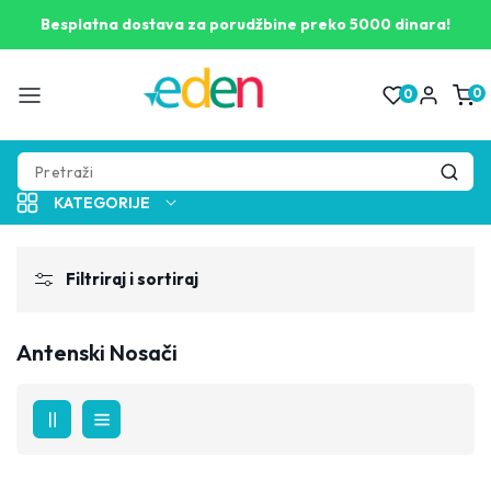
Pogledaj
opis
Besplatna dostava za porudžbine preko 5000 dinara!
proizvoda
0
0
0
proizv
KATEGORIJE
Filtriraj i sortiraj
Antenski Nosači