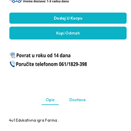
u
u
1
1
Edukativna
Edukativna
Dodaj U Korpu
Igra
Igra
za
za
Bebe
Bebe
Farma
Farma
Kupi Odmah
Opis
Dostava
4u1 Edukativna igra Farma .