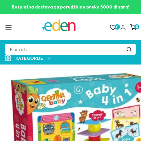
Pogledaj
opis
Besplatna dostava za porudžbine preko 5000 dinara!
proizvoda
0
0
0
proizv
KATEGORIJE
Pogledaj
informacije
o
proizvodu