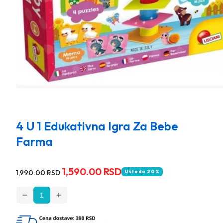
4 U 1 Edukativna Igra Za Bebe
Farma
Stara
Nova
1,590.00 RSD
1,990.00 RSD
Ušteda 20%
cena
cena
Opadajuća
Rastuća
količina
količina
za
za
4
4