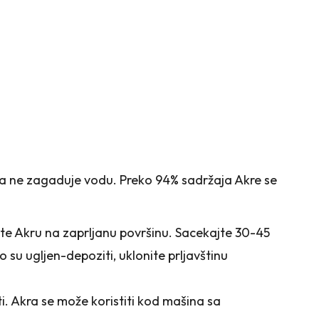
e pa ne zagaduje vodu. Preko 94% sadržaja Akre se
te Akru na zaprljanu površinu. Sacekajte 30-45
su ugljen-depoziti, uklonite prljavštinu
ti. Akra se može koristiti kod mašina sa