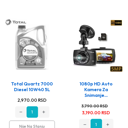
Total Quartz 7000
1080p HD Auto
Diesel 10W40 5L
Kamera Za
Snimanje...
Stara
2,970.00 RSD
Stara
Nova
cena
3,790.00 RSD
cena
cena
3,190.00 RSD
e
Opadajuća
Rastuća
količina
količina
za
za
Nije Na Stanju
Opadajuća
Rastuća
Total
Total