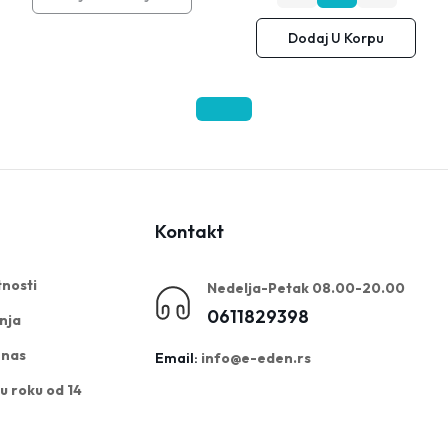
količina
količina
Quartz
Quartz
za
za
7000
7000
Dodaj U Korpu
1080p
1080p
Diesel
Diesel
HD
HD
10W40
10W40
Auto
Auto
5L
5L
Kamera
Kamera
Za
Za
Snimanje
Snimanje
Vožnje
Vožnje
Kontakt
tnosti
Nedelja-Petak 08.00-20.00
0611829398
enja
 nas
Email:
info@e-eden.rs
u roku od 14