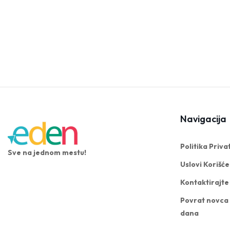
04
04
03
03
Navigacija
Politika Priva
Sve na jednom mestu!
Uslovi Korišć
Kontaktirajte
Povrat novca 
dana