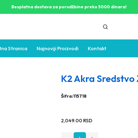
Besplatna dostava za porudžbine preko 5000 dinara!
tna Stranica
Najnoviji Proizvodi
Kontakt
K2 Akra Sredstvo 
Šifra:
115718
Stara
2,049.00 RSD
cena