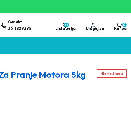
Kontakt
0
0
0
proizvo
0611829398
Lista želja
Uloguj se
Korpa
Za Pranje Motora 5kg
Nije Na Stanju