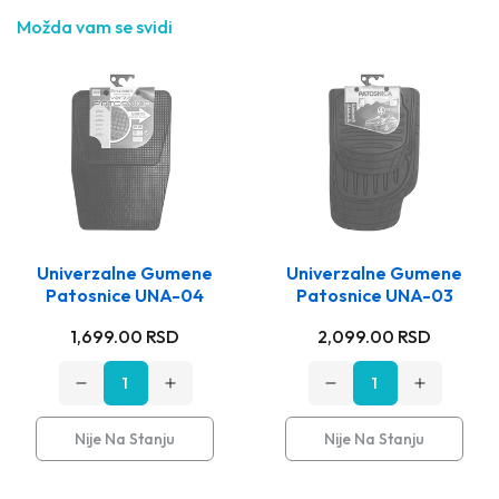
Možda vam se svidi
Univerzalne Gumene
Univerzalne Gumene
Patosnice UNA-04
Patosnice UNA-03
Stara
Stara
1,699.00 RSD
2,099.00 RSD
cena
cena
Opadajuća
Rastuća
Opadajuća
Rastuća
količina
količina
količina
količina
za
za
za
za
Nije Na Stanju
Nije Na Stanju
e
Univerzalne
Univerzalne
Univerzalne
Univerzaln
Gumene
Gumene
Gumene
Gumene
Patosnice
Patosnice
Patosnice
Patosnice
UNA-
UNA-
UNA-
UNA-