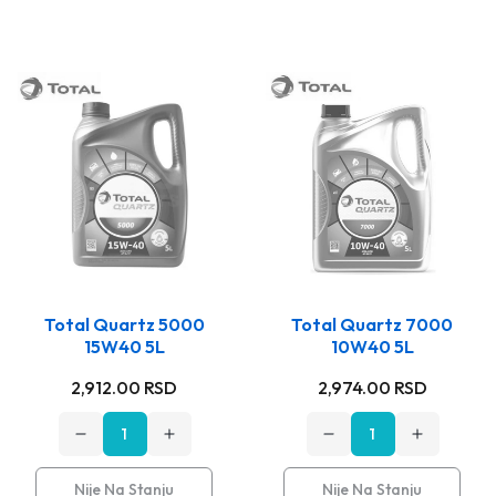
Total Quartz 5000
Total Quartz 7000
15W40 5L
10W40 5L
Stara
Stara
2,912.00 RSD
2,974.00 RSD
cena
cena
Opadajuća
Rastuća
Opadajuća
Rastuća
količina
količina
količina
količina
za
za
za
za
Nije Na Stanju
Nije Na Stanju
Total
Total
Total
Total