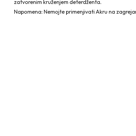
zatvorenim kruženjem deterdženta.
Napomena: Nemojte primenjivati Akru na zagrejan m