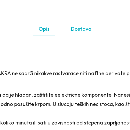
Opis
Dostava
. AKRA ne sadrži nikakve rastvarace niti naftne derivat
 da je hladan, zaštitite eelektricne komponente. Nanesi
dno posušite krpom. U slucaju teških necistoca, kao što 
koliko minuta ili sati u zavisnosti od stepena zaprljanos