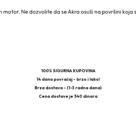
otor. Ne dozvolite da se Akra osuši na površini koja se
100% SIGURNA KUPOVINA
14 dana povraćaj - brzo i lako!
Brza dostava - (1-3 radna dana)
Cena dostave je 340 dinara