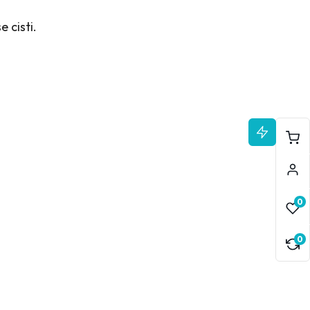
 cisti.
Korpa
0
0