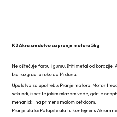
K2 Akra sredstvo za pranje motora 5kg
Ne oštećuje farbu i gumu, štiti metal od korozije
bio razgradi u roku od 14 dana.
Uputstvo za upotrebu: Pranje motora: Motor treba
sekundi, isperite jakim mlazom vode, gde je neopho
mehanicki, na primer s malom cetkicom.
Pranje alata: Potopite alat u kontejner s Akrom ne