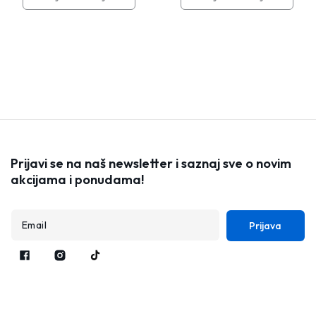
Quartz
Quartz
Quartz
Quartz
5000
5000
7000
7000
15W40
15W40
10W40
10W40
5L
5L
5L
5L
Prijavi se na naš newsletter i saznaj sve o novim
akcijama i ponudama!
Prijava