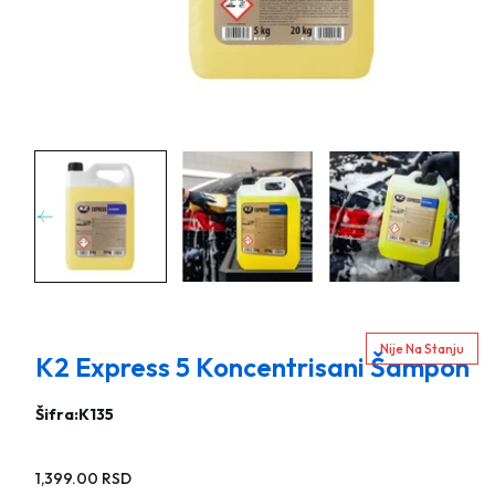
Nije Na Stanju
K2 Express 5 Koncentrisani Šampon
Šifra:
K135
Stara
1,399.00 RSD