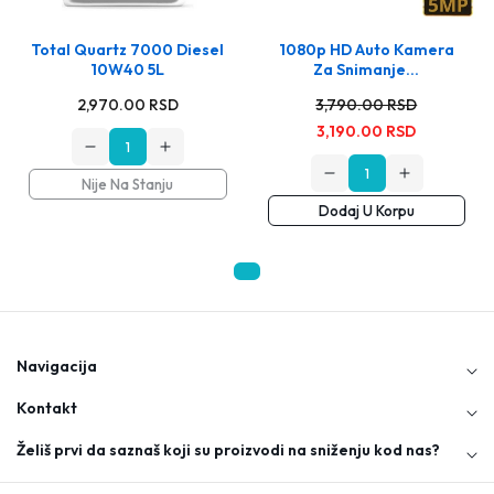
Total Quartz 7000 Diesel
1080p HD Auto Kamera
10W40 5L
Za Snimanje...
Stara
Stara
Nova
2,970.00 RSD
3,790.00 RSD
cena
cena
cena
3,190.00 RSD
ne
Opadajuća
Rastuća
količina
količina
Opadajuća
Rastuća
Nije Na Stanju
za
za
količina
količina
Total
Total
Dodaj U Korpu
za
za
Quartz
Quartz
1080p
1080p
7000
7000
HD
HD
Diesel
Diesel
Auto
Auto
10W40
10W40
Kamera
Kamera
5L
5L
Za
Za
Snimanje
Snimanje
Vožnje
Vožnje
Navigacija
Kontakt
Želiš prvi da saznaš koji su proizvodi na sniženju kod nas?