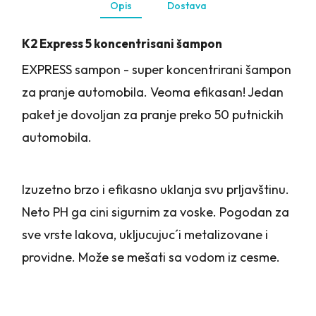
Opis
Dostava
K2 Express 5 koncentrisani šampon
EXPRESS sampon - super koncentrirani šampon
za pranje automobila. Veoma efikasan! Jedan
paket je dovoljan za pranje preko 50 putnickih
automobila.
Izuzetno brzo i efikasno uklanja svu prljavštinu.
Neto PH ga cini sigurnim za voske. Pogodan za
sve vrste lakova, ukljucujuc´i metalizovane i
providne. Može se mešati sa vodom iz cesme.