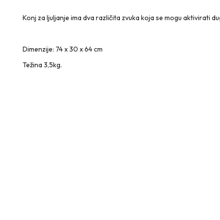
Konj za ljuljanje ima dva različita zvuka koja se mogu aktivirati du
Dimenzije: ‎74 x 30 x 64 cm
Težina 3,5kg.