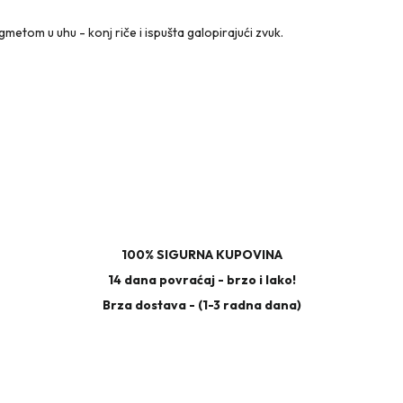
gmetom u uhu - konj riče i ispušta galopirajući zvuk.
100% SIGURNA KUPOVINA
14 dana povraćaj - brzo i lako!
Brza dostava - (1-3 radna dana)