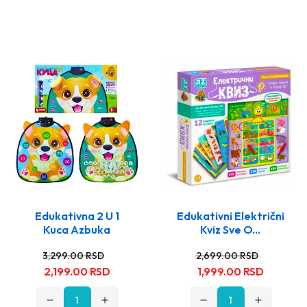
Edukativna 2 U 1
Edukativni Električni
Kuca Azbuka
Kviz Sve O...
Stara
Nova
Stara
Nova
3,299.00 RSD
2,699.00 RSD
cena
cena
cena
cena
2,199.00 RSD
1,999.00 RSD
Opadajuća
Rastuća
Opadajuća
Rastuća