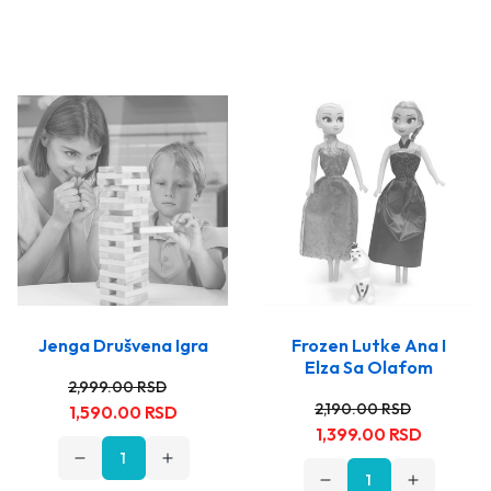
Jenga Drušvena Igra
Frozen Lutke Ana I
Elza Sa Olafom
Stara
Nova
2,999.00 RSD
Stara
Nova
cena
cena
2,190.00 RSD
1,590.00 RSD
cena
cena
1,399.00 RSD
Opadajuća
Rastuća
količina
količina
Opadajuća
Rastuća