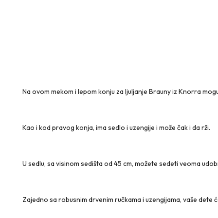
Na ovom mekom i lepom konju za ljuljanje Brauny iz Knorra mogu se
Kao i kod pravog konja, ima sedlo i uzengije i može čak i da rži.
U sedlu, sa visinom sedišta od 45 cm, možete sedeti veoma udob
Zajedno sa robusnim drvenim ručkama i uzengijama, vaše dete će u