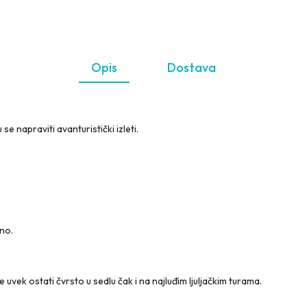
Opis
Dostava
 napraviti avanturistički izleti.
no.
vek ostati čvrsto u sedlu čak i na najluđim ljuljačkim turama.