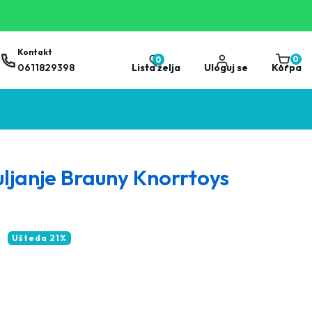
Kontakt
0
0
0
proizvo
0611829398
Lista želja
Uloguj se
Korpa
uljanje Brauny Knorrtoys
D
Ušteda 21%