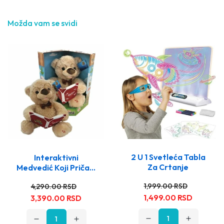
Možda vam se svidi
2 U 1 Svetleća Tabla
Interaktivni
Za Crtanje
Medvedić Koji Priča...
Stara
Nova
Stara
Nova
1,999.00 RSD
4,290.00 RSD
cena
cena
cena
cena
1,499.00 RSD
3,390.00 RSD
Opadajuća
Rastuća
Opadajuća
Rastuća